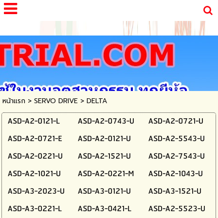
google-site-verification=oIrhOd5rmKXY4Cg78A-
CAG6GfCLcmmt5tElxggt1J7g
หน้าแรก
>
SERVO DRIVE
>
DELTA
ASD-A2-0121-L
ASD-A2-0743-U
ASD-A2-0721-U
ASD-A2-0721-E
ASD-A2-0121-U
ASD-A2-5543-U
ASD-A2-0221-U
ASD-A2-1521-U
ASD-A2-7543-U
ASD-A2-1021-U
ASD-A2-0221-M
ASD-A2-1043-U
ASD-A3-2023-U
ASD-A3-0121-U
ASD-A3-1521-U
ASD-A3-0221-L
ASD-A3-0421-L
ASD-A2-5523-U