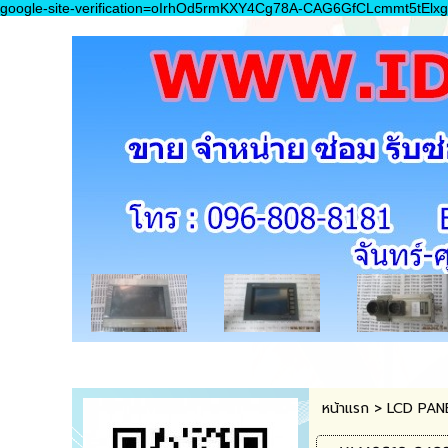
google-site-verification=oIrhOd5rmKXY4Cg78A-CAG6GfCLcmmt5tElxg
หน้าแรก
>
LCD PAN