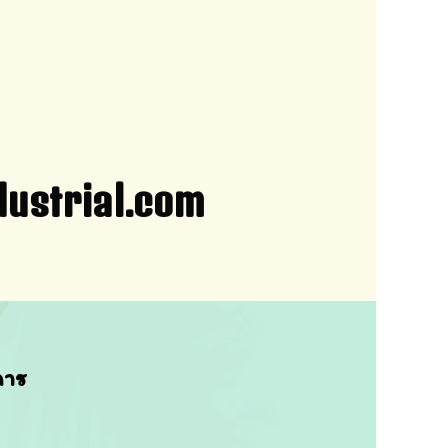
ial.com
การ