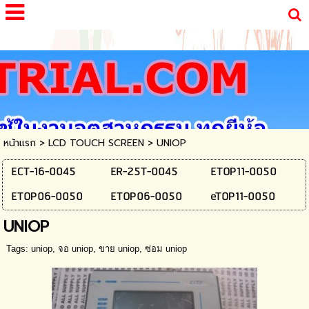
google-site-verification=oIrhOd5rmKXY4Cg78A-
CAG6GfCLcmmt5tElxggt1J7g
หน้าแรก
>
LCD TOUCH SCREEN
>
UNIOP
ECT-16-0045
ER-25T-0045
ETOP11-0050
ETOP06-0050
ETOP06-0050
eTOP11-0050
UNIOP
Tags:
uniop
,
จอ uniop
,
ขาย uniop
,
ซ่อม uniop