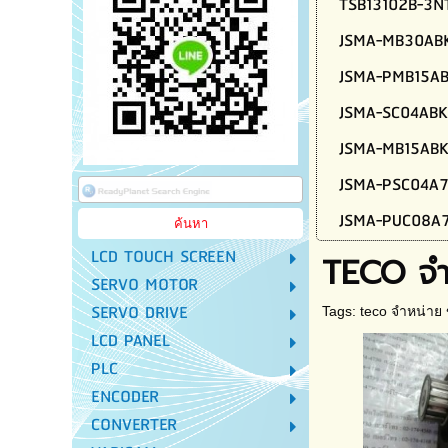
TSB13102B-3N
JSMA-MB30AB
JSMA-PMB15A
JSMA-SC04ABK
JSMA-MB15AB
JSMA-PSC04A
JSMA-PUC08A7
LCD TOUCH SCREEN
TECO จำ
SERVO MOTOR
SERVO DRIVE
Tags:
teco จำหน่าย 
LCD PANEL
PLC
ENCODER
CONVERTER