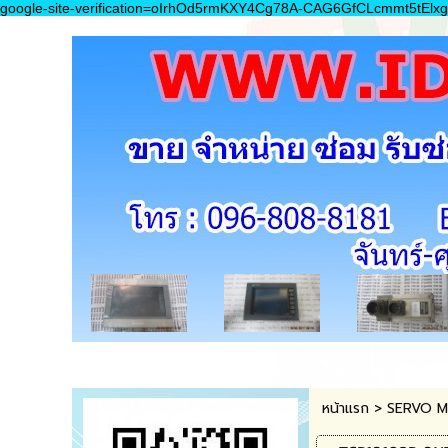
google-site-verification=oIrhOd5rmKXY4Cg78A-CAG6GfCLcmmt5tElxg
หน้าแรก
>
SERVO 