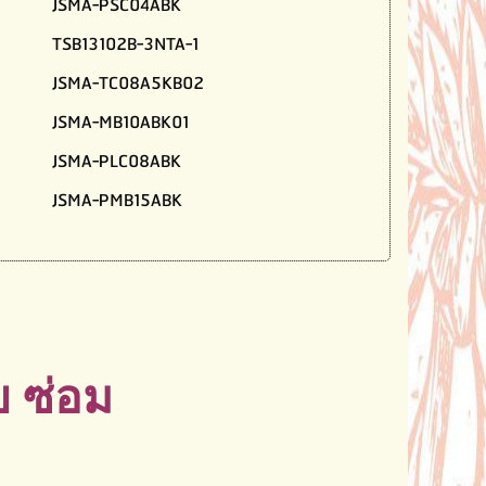
JSMA-PSC04ABK
TSB13102B-3NTA-1
JSMA-TC08A5KB02
JSMA-MB10ABK01
JSMA-PLC08ABK
JSMA-PMB15ABK
 ซ่อม