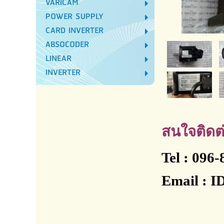
VARICAM
POWER SUPPLY
CARD INVERTER
ABSOCODER
LINEAR
INVERTER
สนใจติดต่
Tel : 096
Email : 
www