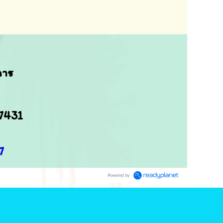
การ
07431
7